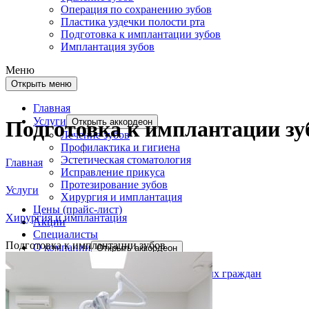
Операция по сохранению зубов
Пластика уздечки полости рта
Подготовка к имплантации зубов
Имплантация зубов
Меню
Открыть меню
Главная
Услуги
Открыть аккордеон
Подготовка к имплантации зу
Лечение зубов
Профилактика и гигиена
Эстетическая стоматология
Главная
Исправление прикуса
Протезирование зубов
Услуги
Хирургия и имплантация
Цены (прайс-лист)
Хирургия и имплантация
Акции
Специалисты
Подготовка к имплантации зубов
О компании
Открыть аккордеон
Пациентам
Доступность для маломобильных граждан
Отзывы
Лицензии и сертификаты