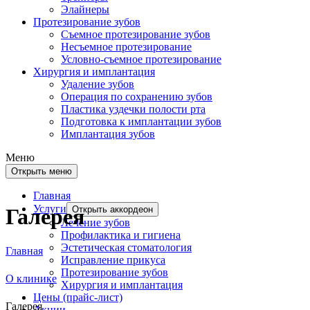
Элайнеры
Протезирование зубов
Съемное протезирование зубов
Несъемное протезирование
Условно-съемное протезирование
Хирургия и имплантация
Удаление зубов
Операция по сохранению зубов
Пластика уздечки полости рта
Подготовка к имплантации зубов
Имплантация зубов
Меню
Открыть меню
Главная
Услуги
Открыть аккордеон
Галерея
Лечение зубов
Профилактика и гигиена
Эстетическая стоматология
Главная
Исправление прикуса
Протезирование зубов
О клинике
Хирургия и имплантация
Цены (прайс-лист)
Галерея
Акции