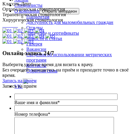
Классик-Дент
Специалисты
Ортопедическая стоматология
О компании
Открыть аккордеон
Терапевтическая стоматология
Пациентам
Хирургическая стоматология
Доступность для маломобильных граждан
Отзывы
Лицензии и сертификаты
Новости и статьи
Галерея
Вакансии
Онлайн‑запись 24/7
Сведения об использовании метрических
программ
Выберите удобное время для визита к врачу.
Контакты
Без очередей: запишитесь на приём и приходите точно в своё
Обратная связь
время.
Запись на прием
Запись на прием
VK
Ваше имя и фамилия
*
Номер телефона
*