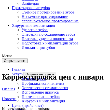
Элайнеры
Протезирование зубов
Съемное протезирование зубов
Несъемное протезирование
Условно-съемное протезирование
Хирургия и имплантация
Удаление зубов
Операция по сохранению зубов
Пластика уздечки полости рта
Подготовка к имплантации зубов
Имплантация зубов
Меню
Открыть меню
Главная
Услуги
Открыть аккордеон
Корректировка цен с января
Лечение зубов
Профилактика и гигиена
Эстетическая стоматология
Главная
Исправление прикуса
Протезирование зубов
Новости
Хирургия и имплантация
Цены (прайс-лист)
Корректировка цен с января
Акции