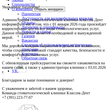
Специалисты
Уважаемые пациенты!
О компании
Открыть аккордеон
Пациентам
Доступность для маломобильных граждан
Администрация стоматологической клиники Классик-Дент
Отзывы
информирует вас о том, что с 01 января 2026 года произойдет
Лицензии и сертификаты
корректировка цен на все виды стоматологических услуг.
Новости и статьи
Данное повышение является необходимой и вынужденной
Галерея
мерой.
Вакансии
Сведения об использовании метрических
Мы дорожим каждым пациентом и делаем все возможное,
программ
чтобы сохранить высокий стандарт качества, безопасности и
Контакты
комфорта предоставляемых услуг.
Обратная связь
С обновленным прейскурантом вы сможете ознакомиться на
нашем сайте, а также у администратора клиники с 03.01.2026
VK
г.
Благодарим за ваше понимание и доверие!
С уважением и заботой о вашем здоровье,
Команда стоматологической клиники Классик-Дент
+7 (391) 223-77-07