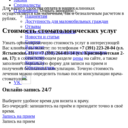
Специалисты
Для вашего удобства оплата в наших клиниках
О компании
Открыть аккордеон
осуществляется как наличным, так и безналичным расчетом в
Пациентам
рублях.
Доступность для маломобильных граждан
Отзывы
Стоимость стоматологических услуг
Лицензии и сертификаты
Новости и статьи
Галерея
Узнать ориентировочную стоимость услуг в интересующей
Вакансии
Вас клинике вы можете: по телефонам
+7 (391) 223-20-04 (ул.
Сведения об использовании метрических
Ястынская, 13)
и
+7 (391) 264-83-14 (ул. Краснофлотская 2-
программ
ая, 17)
; в соответствующем разделе
цены
на сайте, а также
Контакты
заполнив специальную форму для записи на прием и
Обратная связь
получения бесплатной консультации. Точную стоимость
лечения можно определить только после консультации врача-
стоматолога.
VK
Онлайн‑запись 24/7
Выберите удобное время для визита к врачу.
Без очередей: запишитесь на приём и приходите точно в своё
время.
Запись на прием
Запись на прием