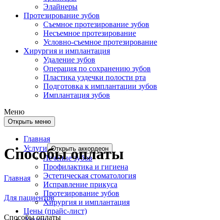
Элайнеры
Протезирование зубов
Съемное протезирование зубов
Несъемное протезирование
Условно-съемное протезирование
Хирургия и имплантация
Удаление зубов
Операция по сохранению зубов
Пластика уздечки полости рта
Подготовка к имплантации зубов
Имплантация зубов
Меню
Открыть меню
Главная
Услуги
Открыть аккордеон
Способы оплаты
Лечение зубов
Профилактика и гигиена
Эстетическая стоматология
Главная
Исправление прикуса
Протезирование зубов
Для пациентов
Хирургия и имплантация
Цены (прайс-лист)
Способы оплаты
Акции